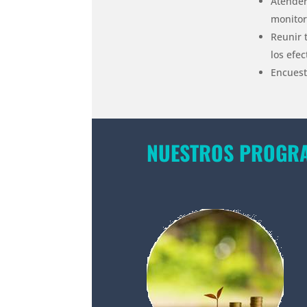
Atender
monitor
Reunir 
los efe
Encuesta
NUESTROS PROGR