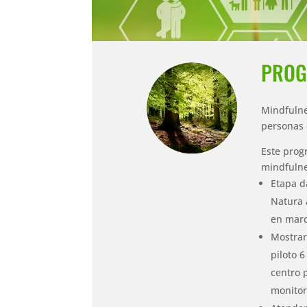
PROG
Mindfulne
personas 
Este prog
mindfulne
Etapa d
Natura 
en marc
Mostrar
piloto 
centro 
monitor