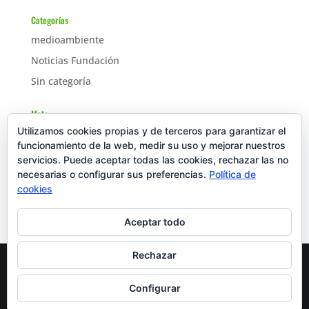
Categorías
medioambiente
Noticias Fundación
Sin categoría
Meta
Utilizamos cookies propias y de terceros para garantizar el
Acceder
funcionamiento de la web, medir su uso y mejorar nuestros
Feed de entradas
servicios. Puede aceptar todas las cookies, rechazar las no
necesarias o configurar sus preferencias.
Feed de comentarios
Política de
cookies
WordPress.org
Aceptar todo
Rechazar
Diseñado por
Elegant Themes
| Desarrollado por
Configurar
WordPress