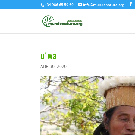
+34 986 65 50 60
info@mundonatura.org
u´wa
ABR 30, 2020