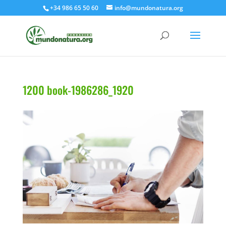
+34 986 65 50 60
info@mundonatura.org
1200 book-1986286_1920